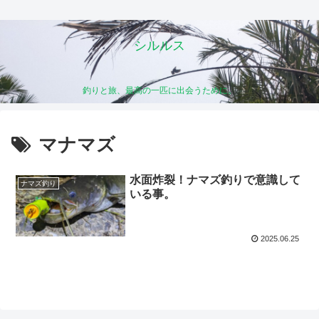
シルルス
釣りと旅、最高の一匹に出会うために。
マナマズ
水面炸裂！ナマズ釣りで意識して
ナマズ釣り
いる事。
2025.06.25