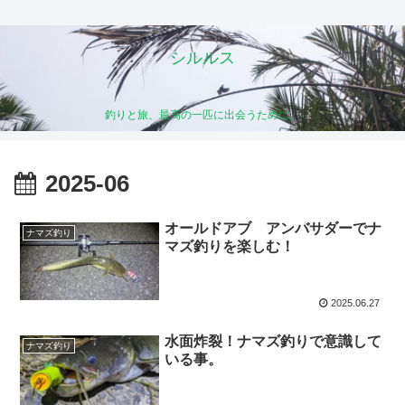
シルルス
釣りと旅、最高の一匹に出会うために。
2025-06
オールドアブ アンバサダーでナ
ナマズ釣り
マズ釣りを楽しむ！
2025.06.27
水面炸裂！ナマズ釣りで意識して
ナマズ釣り
いる事。