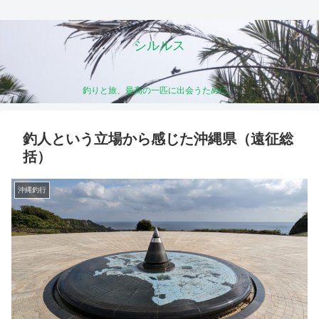
シルルス
釣りと旅、最高の一匹に出会うために。
釣人という立場から感じた沖縄県（遠征総
括）
沖縄釣行