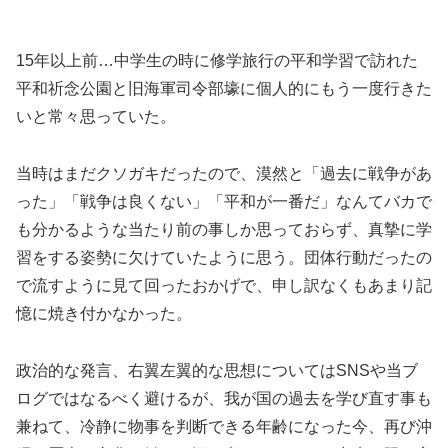
15年以上前…中学生の時に修学旅行の平和学習で訪れた
平和祈念公園と旧海軍司令部壕に個人的にもう一度行きた
いと常々思っていた。
当時はまだクソガキだったので、漠然と「過去に戦争があ
った」「戦争は良くない」「平和が一番だ」なんてバカで
も分かるような当たり前の事しか思っておらず、真摯に学
習をする姿勢に欠けていたように思う。団体行動だったの
で流すように見て回ったおかげで、申し訳なくもあまり記
憶に焼き付かなかった。
政治的な発言、右翼左翼的な思想についてはSNSや当ブ
ログではなるべく避けるが、我が国の過去を学び直す事も
兼ねて、冷静に物事を判断できる年齢になった今、再び沖