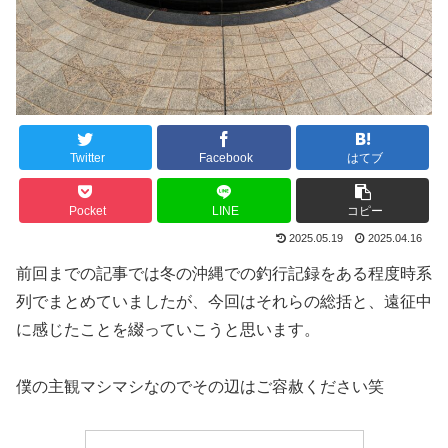
Twitter
Facebook
はてブ
Pocket
LINE
コピー
2025.05.19
2025.04.16
前回までの記事では冬の沖縄での釣行記録をある程度時系
列でまとめていましたが、今回はそれらの総括と、遠征中
に感じたことを綴っていこうと思います。
僕の主観マシマシなのでその辺はご容赦ください笑