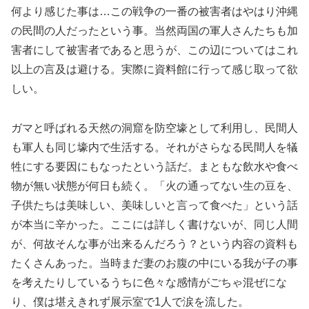
何より感じた事は…この戦争の一番の被害者はやはり沖縄
の民間の人だったという事。当然両国の軍人さんたちも加
害者にして被害者であると思うが、この辺についてはこれ
以上の言及は避ける。実際に資料館に行って感じ取って欲
しい。
ガマと呼ばれる天然の洞窟を防空壕として利用し、民間人
も軍人も同じ壕内で生活する。それがさらなる民間人を犠
牲にする要因にもなったという話だ。まともな飲水や食べ
物が無い状態が何日も続く。「火の通ってない生の豆を、
子供たちは美味しい、美味しいと言って食べた」という話
が本当に辛かった。ここには詳しく書けないが、同じ人間
が、何故そんな事が出来るんだろう？という内容の資料も
たくさんあった。当時まだ妻のお腹の中にいる我が子の事
を考えたりしているうちに色々な感情がごちゃ混ぜにな
り、僕は堪えきれず展示室で1人で涙を流した。